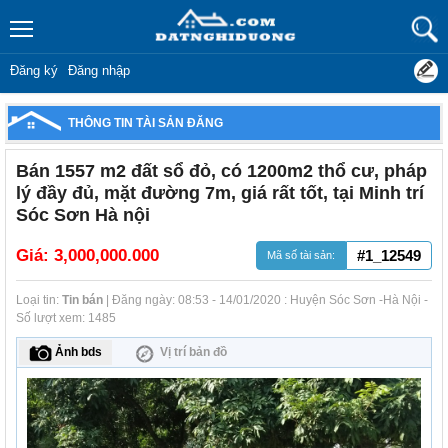
Đăng ký
Đăng nhập
THÔNG TIN TÀI SẢN ĐĂNG
Bán 1557 m2 đất sổ đỏ, có 1200m2 thổ cư, pháp
lý đầy đủ, mặt đường 7m, giá rất tốt, tại Minh trí
Sóc Sơn Hà nội
Giá:
3,000,000.000
#1_12549
Mã số tài sản:
Loại tin:
Tin bán
| Đăng ngày: 08:53 - 14/01/2020 : Huyện Sóc Sơn -Hà Nội -
Số lượt xem: 1485
Ảnh bds
Vị trí bản đồ