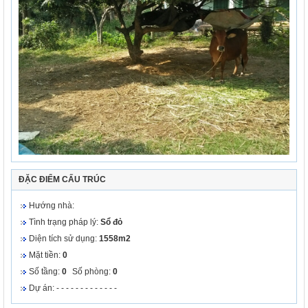
ĐẶC ĐIỂM CẤU TRÚC
Hướng nhà:
Tình trạng pháp lý:
Sổ đỏ
Diện tích sử dụng:
1558m2
Mặt tiền:
0
Số tầng:
0
Số phòng:
0
Dự án: - - - - - - - - - - - - -