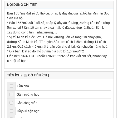
NỘI DUNG CHI TIẾT
Bán 1557m2 đất sổ đỏ thổ cư, pháp lý đầy đủ, giá rất tốt, tại Minh trí Sóc
Sơn Hà nội!
* Bán 1557m2 đất 3 sổ đỏ, pháp lý đầy đủ rõ ràng, đường liên thôn rộng
5m, xe tải 7 tấn, 10 tấn chạy thoả mái, lô đất cao đẹp rất thuận tiện khi
xây dựng công trình, nhà xưởng, ...
* Vị trí: Minh trí, Sóc Sơn, Hà nội, đường liên xã rộng 5m chạy qua,
đường Kênh Minh trí - TT huyện Sóc sơn cách 1,5km, đường 14 cách
2,3km, QL2 cách 4-5km, rất thuận tiện cho đi lại, vận chuyển hàng hoá.
* Giá bán: Đất sỏ đỏ thổ cư mà giá cực tốt 1,6 triệu/m2
Liên hệ: 0963711313 hoặc 0968695592 để trao đổi chi tiết, nhanh tay
cơ hội có hạn!
TIỆN ÍCH (
CÓ TIỆN ÍCH )
Gần chợ
Gần trường học
Gần công viên
Đầy đủ tiện nghi