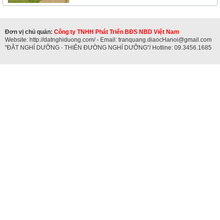
Đơn vị chủ quản:
Công ty TNHH Phát Triển BĐS NBD Việt Nam
Website: http://datnghiduong.com/ - Email: tranquang.diaocHanoi@gmail.com
"ĐÂT NGHỈ DƯỠNG - THIÊN ĐƯỜNG NGHỈ DƯỠNG"/ Hotline: 09.3456.1685