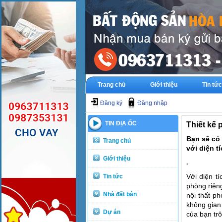
Trang chủ
Giới thiệu
Tin tức
Đăng ký
Đăng nhập
TIN ĐỊA ỐC
Thiết kế 
Bạn sẽ có
Trang chủ
với diện t
Giới thiệu
.
Với diện tí
Tin tức
phòng riên
Nhà đất bán
nội thất ph
không gian 
Dự án
của bạn trô