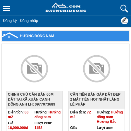
Đăng ký
Đăng nhập
HƯỚNG ĐÔNG NAM
CHINH CHỦ CẦN BÁN 60M
CẦN TIỀN BÁN GẤP ĐẤT ĐẸP
ĐẤT TẠI XÃ XUÂN CANH
2 MẶT TIỀN HOT NHẤT LÀNG
ĐÔNG ANH LH: 0977073689
LỄ PHÁP
Diện tích:
60
Hướng:
Hướng
Diện tích:
72
Hướng:
Hướng
m2
đông nam
m2
đông nam
Hướng Bắc
Giá:
Lượt xem:
16,000.000đ
1158
Giá:
Lượt xem: