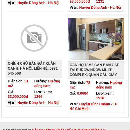
23,000.000đ
1231
Vị trí:
Huyện Đông Anh - Hà Nội
Vị trí:
Huyện Đông Anh - Hà Nội
CHÍNH CHỦ BÁN ĐẤT XUÂN
CĂN HỘ 78M2 CẦN BÁN GẤP
CANH, HÀ NỘI, LIÊN HỆ: 0981
TẠI EUROWINDOW MULTI
545 568
COMPLEX, QUẬN CẦU GIẤY
Diện tích:
51
Hướng:
Hướng
Diện tích:
78
Hướng:
Hướng
m2
đông nam
m2
đông nam
Giá:
Lượt xem:
Giá:
0.000đ
Lượt xem:
33,000.000đ
1266
1516
Vị trí:
Huyện Đông Anh - Hà Nội
Vị trí:
Huyện Bình Chánh - TP
Hồ Chí Minh