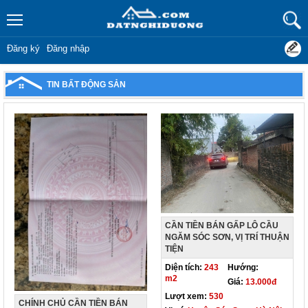
Đăng ký
Đăng nhập
TIN BẤT ĐỘNG SẢN
CẦN TIỀN BÁN GẤP LÔ CẦU
NGĂM SÓC SƠN, VỊ TRÍ THUẬN
TIỆN
Diện tích:
243
Hướng:
m2
Giá:
13.000đ
Lượt xem:
530
CHÍNH CHỦ CẦN TIỀN BÁN