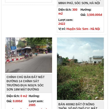
MINH PHÚ, SÓC SƠN, HÀ NỘI
Diện tích:
300
Hướng:
m2
Giá:
3,500.000đ
Lượt xem:
2422
Vị trí:
Huyện Sóc Sơn - Hà Nội
CHÍNH CHỦ BÁN ĐẤT MẶT
ĐƯỜNG 14 CHÍNH SÁT
TRƯỜNG ĐUA NGỰA SÓC
SƠN 18M MẶT ĐƯỜNG
Diện tích:
0 m2
Hướng:
Giá:
0.000đ
Lượt xem:
BÁN 400M2 ĐẤT Ở NÔNG
2085
THÔN, SỔ ĐỎ THỔ CƯ, MẶT