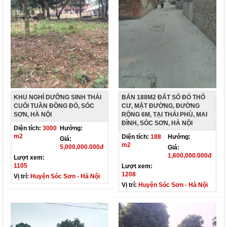
KHU NGHỈ DƯỠNG SINH THÁI
BÁN 188M2 ĐẤT SỔ ĐỎ THỔ
CUỐI TUẦN ĐỒNG ĐÒ, SÓC
CƯ, MẶT ĐƯỜNG, ĐƯỜNG
SƠN, HÀ NỘI
RỘNG 6M, TẠI THÁI PHÙ, MAI
ĐÌNH, SÓC SƠN, HÀ NỘI
Diện tích:
3000
Hướng:
m2
Diện tích:
188
Hướng:
Giá:
m2
5,000,000.000đ
Giá:
1,600,000.000đ
Lượt xem:
1105
Lượt xem:
1208
Vị trí:
Huyện Sóc Sơn - Hà Nội
Vị trí:
Huyện Sóc Sơn - Hà Nội