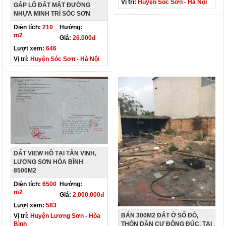
Vị trí:
Huyện Sóc Sơn - Hà Nội
GẤP LÔ ĐẤT MẶT ĐƯỜNG
NHỰA MINH TRÍ SÓC SƠN
Diện tích:
210
Hướng:
m2
Giá:
26.000đ
Lượt xem:
646
Vị trí:
Huyện Sóc Sơn - Hà Nội
DẤT VIEW HỒ TẠI TÂN VINH,
LƯƠNG SƠN HÒA BÌNH
8500M2
Diện tích:
6500
Hướng:
m2
Giá:
2,000.000đ
Lượt xem:
583
BÁN 300M2 ĐẤT Ở SỔ ĐỎ,
Vị trí:
Huyện Lương Sơn - Hòa
THÔN DÂN CƯ ĐÔNG ĐÚC, TẠI
Bình