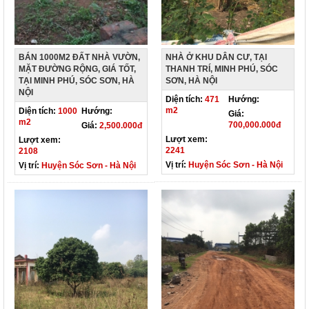
BÁN 1000M2 ĐẤT NHÀ VƯỜN,
NHÀ Ở KHU DÂN CƯ, TẠI
MẶT ĐƯỜNG RỘNG, GIÁ TỐT,
THANH TRÍ, MINH PHÚ, SÓC
TẠI MINH PHÚ, SÓC SƠN, HÀ
SƠN, HÀ NỘI
NỘI
Diện tích:
471
Hướng:
m2
Diện tích:
1000
Hướng:
Giá:
m2
700,000.000đ
Giá:
2,500.000đ
Lượt xem:
Lượt xem:
2241
2108
Vị trí:
Huyện Sóc Sơn - Hà Nội
Vị trí:
Huyện Sóc Sơn - Hà Nội