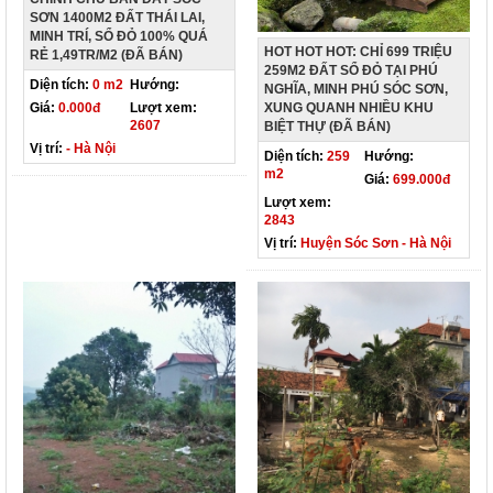
SƠN 1400M2 ĐẤT THÁI LAI,
MINH TRÍ, SỔ ĐỎ 100% QUÁ
HOT HOT HOT: CHỈ 699 TRIỆU
RẺ 1,49TR/M2 (ĐÃ BÁN)
259M2 ĐẤT SỔ ĐỎ TẠI PHÚ
Diện tích:
0 m2
Hướng:
NGHĨA, MINH PHÚ SÓC SƠN,
XUNG QUANH NHIỀU KHU
Giá:
0.000đ
Lượt xem:
2607
BIỆT THỰ (ĐÃ BÁN)
Vị trí:
- Hà Nội
Diện tích:
259
Hướng:
m2
Giá:
699.000đ
Lượt xem:
2843
Vị trí:
Huyện Sóc Sơn - Hà Nội