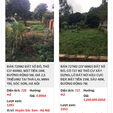
BÁN 720M2 ĐẤT SỔ ĐỎ, THỔ
BÁN 727M2 (15*48M2) ĐẤT SỔ
CƯ 400M2, MẶT TIỀN 18M,
ĐỎ, CÓ 727 M2 THỔ CƯ XÂY
ĐƯỜNG RỘNG 5M, GIÁ 2,5
DỰNG, LÔ ĐẤT NỞ HẬU CỰC
TRIỆU/M2 TẠI THÁI LAI, MINH
ĐẸP, MẶT TIỀN 15M, SÂU 48M,
TRÍ, SÓC SƠN, HÀ NỘI
ĐƯỜNG RỘNG 7M.
Diện tích:
720
Hướng:
Diện tích:
727
Hướng:
m2
m2
Giá:
0.000đ
Giá:
1,200,000.000đ
Lượt xem:
1283
Lượt xem:
1553
Vị trí:
Huyện Sóc Sơn - Hà Nội