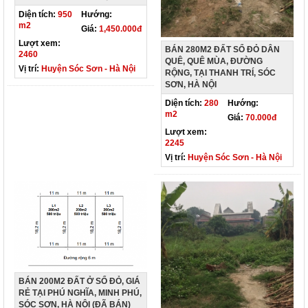
Diện tích:
950
Hướng:
m2
Giá:
1,450.000đ
Lượt xem:
BÁN 280M2 ĐẤT SỔ ĐỎ DÂN
2460
QUÊ, QUÊ MÙA, ĐƯỜNG
Vị trí:
Huyện Sóc Sơn - Hà Nội
RỘNG, TẠI THANH TRÍ, SÓC
SƠN, HÀ NỘI
Diện tích:
280
Hướng:
m2
Giá:
70.000đ
Lượt xem:
2245
Vị trí:
Huyện Sóc Sơn - Hà Nội
BÁN 200M2 ĐẤT Ở SỔ ĐỎ, GIÁ
RẺ TẠI PHÚ NGHĨA, MINH PHÚ,
SÓC SƠN, HÀ NỘI (ĐÃ BÁN)