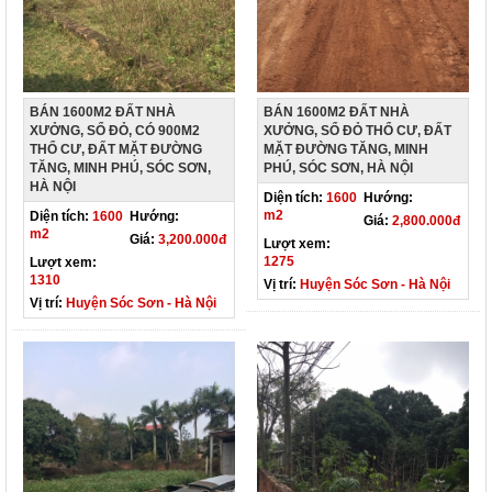
BÁN 1600M2 ĐẤT NHÀ
BÁN 1600M2 ĐẤT NHÀ
XƯỞNG, SỔ ĐỎ, CÓ 900M2
XƯỞNG, SỔ ĐỎ THỔ CƯ, ĐẤT
THỔ CƯ, ĐẤT MẶT ĐƯỜNG
MẶT ĐƯỜNG TĂNG, MINH
TĂNG, MINH PHÚ, SÓC SƠN,
PHÚ, SÓC SƠN, HÀ NỘI
HÀ NỘI
Diện tích:
1600
Hướng:
m2
Diện tích:
1600
Hướng:
Giá:
2,800.000đ
m2
Giá:
3,200.000đ
Lượt xem:
1275
Lượt xem:
1310
Vị trí:
Huyện Sóc Sơn - Hà Nội
Vị trí:
Huyện Sóc Sơn - Hà Nội