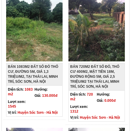
BÁN 1083M2 ĐẤT SỔ ĐỎ THỔ
BÁN 720M2 ĐẤT SỔ ĐỎ, THỔ
CƯ, ĐƯỜNG 5M, GIÁ 1,3
CƯ 400M2, MẶT TIỀN 18M,
TRIỆU/M2, TẠI THÁI LAI, MINH
ĐƯỜNG RỘNG 5M, GIÁ 2,5
TRÍ, SÓC SƠN, HÀ NỘI
TRIỆU/M2 TẠI THÁI LAI, MINH
TRÍ, SÓC SƠN, HÀ NỘI
Diện tích:
1083
Hướng:
m2
Diện tích:
720
Hướng:
Giá:
130.000đ
m2
Giá:
0.000đ
Lượt xem:
1545
Lượt xem:
1312
Vị trí:
Huyện Sóc Sơn - Hà Nội
Vị trí:
Huyện Sóc Sơn - Hà Nội