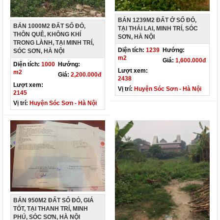
BÁN 1239M2 ĐẤT Ở SỔ ĐỎ,
BÁN 1000M2 ĐẤT SỔ ĐỎ,
TẠI THÁI LAI, MINH TRÍ, SÓC
THÔN QUÊ, KHÔNG KHÍ
SƠN, HÀ NỘI
TRONG LÀNH, TẠI MINH TRÍ,
Diện tích:
1239
Hướng:
SÓC SƠN, HÀ NỘI
m2
Giá:
1,600.000đ
Diện tích:
1000
Hướng:
Lượt xem:
m2
Giá:
2,200.000đ
2438
Lượt xem:
Vị trí:
Huyện Sóc Sơn - Hà Nội
2145
Vị trí:
Huyện Sóc Sơn - Hà Nội
BÁN 950M2 ĐẤT SỔ ĐỎ, GIÁ
TỐT, TẠI THANH TRÍ, MINH
PHÚ, SÓC SƠN, HÀ NỘI