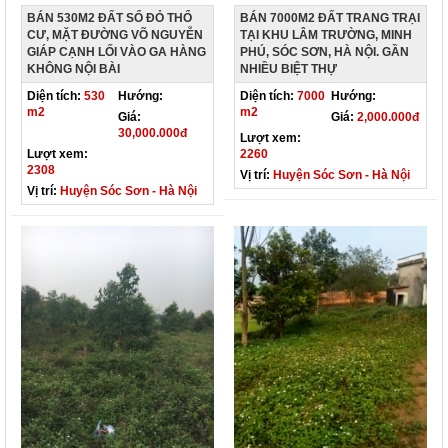
BÁN 530M2 ĐẤT SỔ ĐỎ THỔ
BÁN 7000M2 ĐẤT TRANG TRẠI
CƯ, MẶT ĐƯỜNG VÕ NGUYỄN
TẠI KHU LÂM TRƯỜNG, MINH
GIÁP CẠNH LỐI VÀO GA HÀNG
PHÚ, SÓC SƠN, HÀ NỘI. GẦN
KHÔNG NỘI BÀI
NHIỀU BIỆT THỰ
Diện tích:
530
Hướng:
Diện tích:
7000
Hướng:
m2
m2
Giá:
Giá:
2,000.000đ
30,000.000đ
Lượt xem:
Lượt xem:
2260
2308
Vị trí:
Huyện Sóc Sơn - Hà Nội
Vị trí:
Huyện Sóc Sơn - Hà Nội