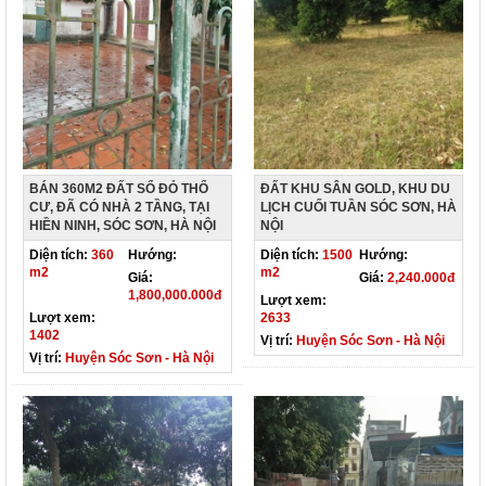
BÁN 360M2 ĐẤT SỔ ĐỎ THỔ
ĐẤT KHU SÂN GOLD, KHU DU
CƯ, ĐÃ CÓ NHÀ 2 TẦNG, TẠI
LỊCH CUỐI TUẦN SÓC SƠN, HÀ
HIỀN NINH, SÓC SƠN, HÀ NỘI
NỘI
Diện tích:
360
Hướng:
Diện tích:
1500
Hướng:
m2
m2
Giá:
Giá:
2,240.000đ
1,800,000.000đ
Lượt xem:
Lượt xem:
2633
1402
Vị trí:
Huyện Sóc Sơn - Hà Nội
Vị trí:
Huyện Sóc Sơn - Hà Nội