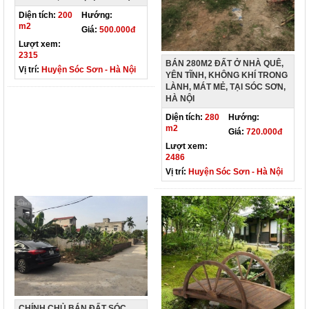
Diện tích:
200
Hướng:
m2
Giá:
500.000đ
Lượt xem:
2315
BÁN 280M2 ĐẤT Ở NHÀ QUÊ,
Vị trí:
Huyện Sóc Sơn - Hà Nội
YÊN TĨNH, KHÔNG KHÍ TRONG
LÀNH, MÁT MẺ, TẠI SÓC SƠN,
HÀ NỘI
Diện tích:
280
Hướng:
m2
Giá:
720.000đ
Lượt xem:
2486
Vị trí:
Huyện Sóc Sơn - Hà Nội
CHÍNH CHỦ BÁN ĐẤT SÓC