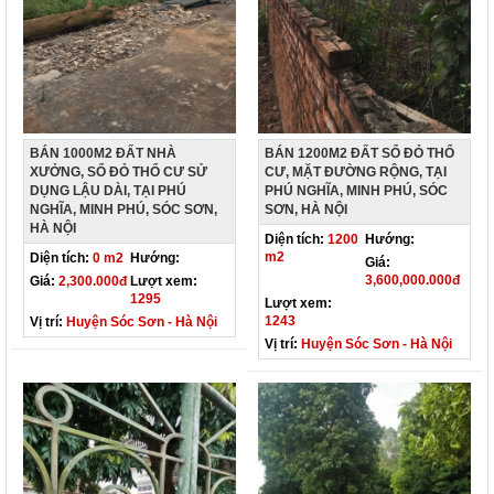
BÁN 1000M2 ĐẤT NHÀ
BÁN 1200M2 ĐẤT SỔ ĐỎ THỔ
XƯỞNG, SỔ ĐỎ THỔ CƯ SỬ
CƯ, MẶT ĐƯỜNG RỘNG, TẠI
DỤNG LẬU DÀI, TẠI PHÚ
PHÚ NGHĨA, MINH PHÚ, SÓC
NGHĨA, MINH PHÚ, SÓC SƠN,
SƠN, HÀ NỘI
HÀ NỘI
Diện tích:
1200
Hướng:
m2
Diện tích:
0 m2
Hướng:
Giá:
3,600,000.000đ
Giá:
2,300.000đ
Lượt xem:
1295
Lượt xem:
1243
Vị trí:
Huyện Sóc Sơn - Hà Nội
Vị trí:
Huyện Sóc Sơn - Hà Nội