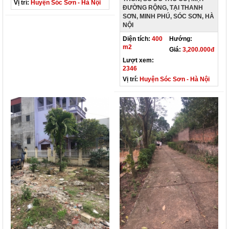
Vị trí:
Huyện Sóc Sơn - Hà Nội
ĐƯỜNG RỘNG, TẠI THANH
SƠN, MINH PHÚ, SÓC SƠN, HÀ
NỘI
Diện tích:
400
Hướng:
m2
Giá:
3,200.000đ
Lượt xem:
2346
Vị trí:
Huyện Sóc Sơn - Hà Nội