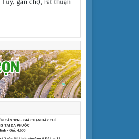
Tuy, gần chợ, rất thuận
N CĂN 3PN – GIÁ CHẠM ĐÁY CHỈ
NG TẠI ĐA PHƯỚC
inh - Giá: 4,500
hà 2 căn Mê Linh phường 9 Đà Lạt 12