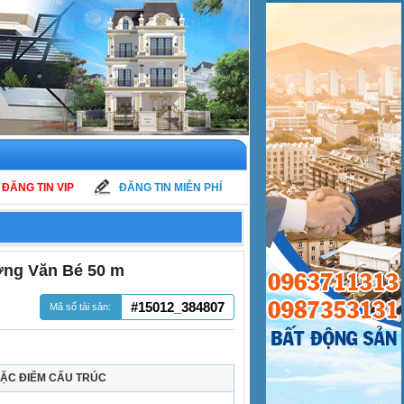
ĐĂNG TIN VIP
ĐĂNG TIN MIỄN PHÍ
ơng Văn Bé 50 m
#15012_384807
Mã số tài sản:
ẶC ĐIỂM CẤU TRÚC