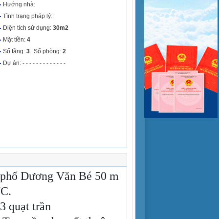
Hướng nhà:
Tình trạng pháp lý:
Diện tích sử dụng:
30m2
Mặt tiền:
4
Số tầng:
3
Số phòng:
2
Dự án: - - - - - - - - - - - - -
t phố Dương Văn Bé 50 m
WC.
 3 quạt trần