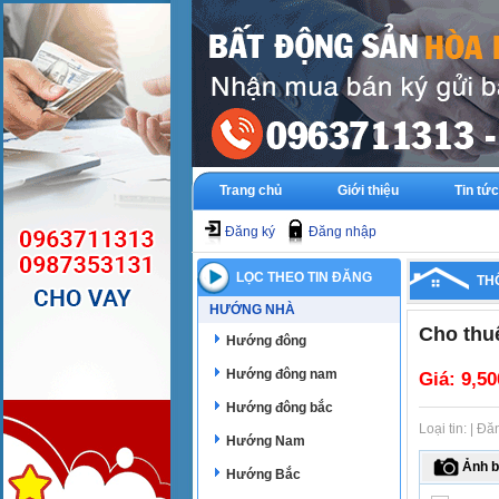
Trang chủ
Giới thiệu
Tin tức
Đăng ký
Đăng nhập
LỌC THEO TIN ĐĂNG
TH
HƯỚNG NHÀ
Cho thu
Hướng đông
Hướng đông nam
Giá:
9,50
Hướng đông bắc
Loại tin: | Đ
Hướng Nam
Ảnh b
Hướng Bắc