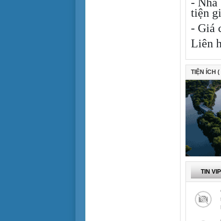
- Nhà 
> 30 tỷ
Tiện để ở
tiện g
Tiện làm văn phòng
- Giá 
Tiện cho sản xuất
Liên 
Cho sinh viên thuê
TIỆN ÍCH (
TIN VI