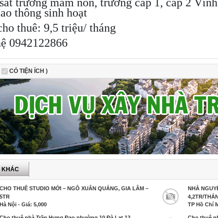
sát trường mầm non, trường cấp 1, cấp 2 Vĩnh 
iao thông sinh hoạt
cho thuê: 9,5 triệu/ tháng
hệ 0942122866
CÓ TIỆN ÍCH )
P KHÁC
CHO THUÊ STUDIO MỚI – NGÔ XUÂN QUẢNG, GIA LÂM –
NHÀ NGUYÊ
5TR
4,2TR/THÁ
Hà Nội - Giá: 5,000
TP Hồ Chí M
Cho thuê nhà Trần Hưng Đạo phường 10 Đà Lạt 12
Cho thuê n