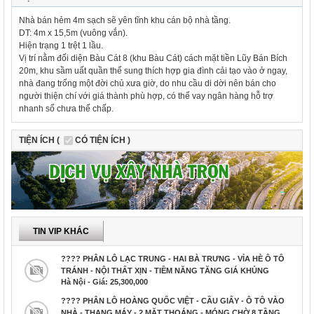
Nhà bán hẻm 4m sạch sẽ yên tĩnh khu cán bộ nhà tầng.
DT: 4m x 15,5m (vuông vắn).
Hiện trạng 1 trệt 1 lầu.
Vị trí nằm đối diện Bàu Cát 8 (khu Bàu Cát) cách mặt tiền Lũy Bán Bích
20m, khu sầm uất quần thể sung thích hợp gia đình cải tạo vào ở ngay,
nhà đang trống một đời chủ xưa giờ, do nhu cầu di dời nên bán cho
người thiện chí với giá thành phù hợp, có thể vay ngân hàng hỗ trợ
nhanh sổ chưa thế chấp.
TIỆN ÍCH (
CÓ TIỆN ÍCH )
TIN VIP KHÁC
???? PHÂN LÔ LẠC TRUNG - HAI BÀ TRƯNG - VỈA HÈ Ô TÔ
TRÁNH - NỘI THẤT XỊN - TIỀM NĂNG TĂNG GIÁ KHỦNG
Hà Nội - Giá: 25,300,000
???? PHÂN LÔ HOÀNG QUỐC VIỆT - CẦU GIẤY - Ô TÔ VÀO
NHÀ - THANG MÁY - 2 MẶT THOÁNG - MÓNG CHỜ 8 TẦNG