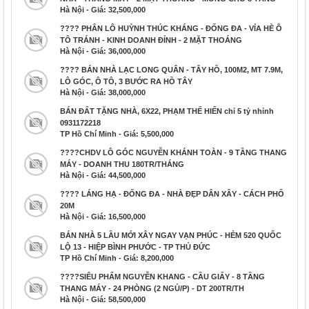
Hà Nội - Giá: 32,500,000
???? PHÂN LÔ HUỲNH THÚC KHÁNG - ĐỐNG ĐA - VỈA HÈ Ô
TÔ TRÁNH - KINH DOANH ĐỈNH - 2 MẶT THOÁNG
Hà Nội - Giá: 36,000,000
???? BÁN NHÀ LẠC LONG QUÂN - TÂY HỒ, 100M2, MT 7.9M,
LÔ GÓC, Ô TÔ, 3 BƯỚC RA HỒ TÂY
Hà Nội - Giá: 38,000,000
BÁN ĐẤT TẶNG NHÀ, 6X22, PHẠM THẾ HIỂN chỉ 5 tỷ nhỉnh
0931172218
TP Hồ Chí Minh - Giá: 5,500,000
????CHDV LÔ GÓC NGUYỄN KHÁNH TOÀN - 9 TẦNG THANG
MÁY - DOANH THU 180TR/THÁNG
Hà Nội - Giá: 44,500,000
???? LÁNG HẠ - ĐỐNG ĐA - NHÀ ĐẸP DÂN XÂY - CÁCH PHỐ
20M
Hà Nội - Giá: 16,500,000
BÁN NHÀ 5 LẦU MỚI XÂY NGAY VẠN PHÚC - HẺM 520 QUỐC
LỘ 13 - HIỆP BÌNH PHƯỚC - TP THỦ ĐỨC
TP Hồ Chí Minh - Giá: 8,200,000
????SIÊU PHẨM NGUYỄN KHANG - CẦU GIẤY - 8 TẦNG
THANG MÁY - 24 PHÒNG (2 NGỦ/P) - DT 200TR/TH
Hà Nội - Giá: 58,500,000