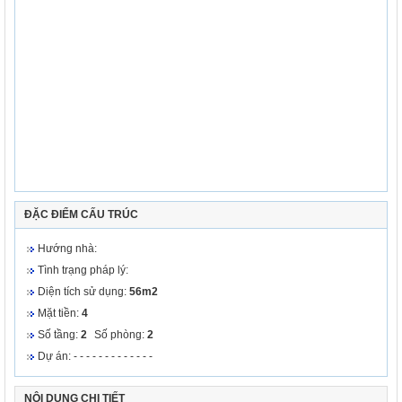
ĐẶC ĐIỂM CẤU TRÚC
Hướng nhà:
Tình trạng pháp lý:
Diện tích sử dụng:
56m2
Mặt tiền:
4
Số tầng:
2
Số phòng:
2
Dự án: - - - - - - - - - - - - -
NỘI DUNG CHI TIẾT