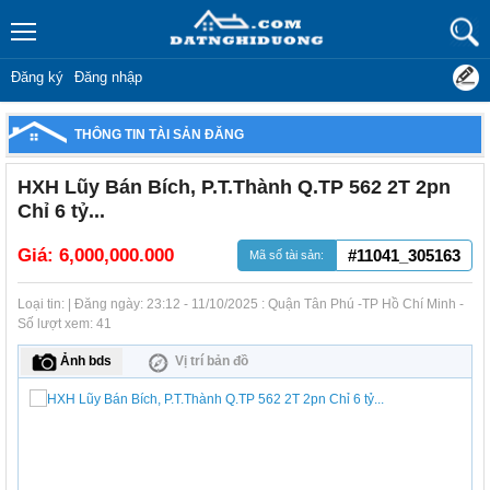
Đăng ký
Đăng nhập
THÔNG TIN TÀI SẢN ĐĂNG
HXH Lũy Bán Bích, P.T.Thành Q.TP 562 2T 2pn
Chỉ 6 tỷ...
Giá:
6,000,000.000
#11041_305163
Mã số tài sản:
Loại tin: | Đăng ngày: 23:12 - 11/10/2025 : Quận Tân Phú -TP Hồ Chí Minh -
Số lượt xem: 41
Ảnh bds
Vị trí bản đồ