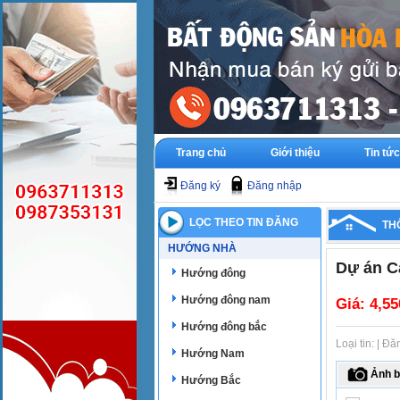
Trang chủ
Giới thiệu
Tin tức
Đăng ký
Đăng nhập
LỌC THEO TIN ĐĂNG
TH
HƯỚNG NHÀ
Dự án C
Hướng đông
Hướng đông nam
Giá:
4,55
Hướng đông bắc
Loại tin: | Đ
Hướng Nam
Ảnh b
Hướng Bắc