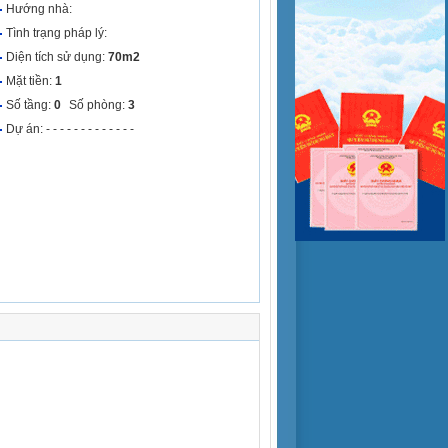
Hướng nhà:
Tình trạng pháp lý:
Diện tích sử dụng:
70m2
Mặt tiền:
1
Số tầng:
0
Số phòng:
3
Dự án: - - - - - - - - - - - - -