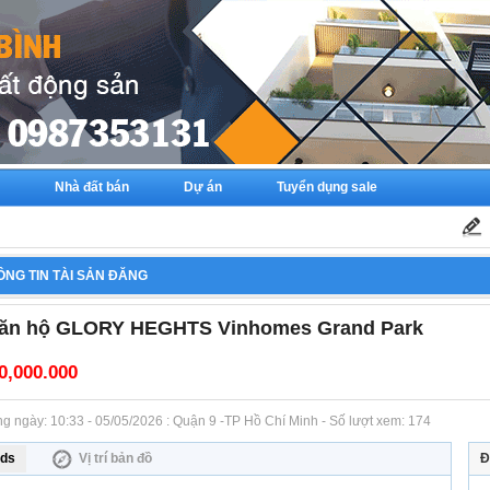
Nhà đất bán
Dự án
Tuyển dụng sale
ÔNG TIN TÀI SẢN ĐĂNG
ăn hộ GLORY HEGHTS Vinhomes Grand Park
0,000.000
ăng ngày: 10:33 - 05/05/2026 : Quận 9 -TP Hồ Chí Minh - Số lượt xem: 174
ds
Vị trí bản đồ
Đ