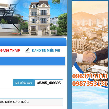
ĐĂNG TIN VIP
ĐĂNG TIN MIỄN PHÍ
#5395_409305
Mã số tài sản:
ẶC ĐIỂM CẤU TRÚC