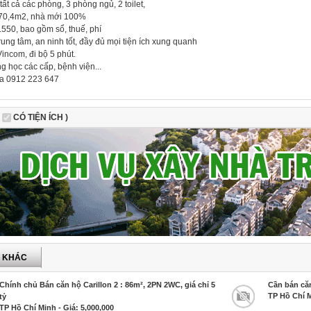
tất cả các phòng, 3 phòng ngủ, 2 toilet,
h 70,4m2, nhà mới 100%
.550, bao gồm sổ, thuế, phí
rung tâm, an ninh tốt, đầy đủ mọi tiện ích xung quanh
Vincom, đi bộ 5 phút.
g học các cấp, bệnh viện...
a 0912 223 647
CÓ TIỆN ÍCH )
P KHÁC
Chính chủ Bán căn hộ Carillon 2 : 86m², 2PN 2WC, giá chỉ 5
Cần bán căn
TP Hồ Chí M
tỷ
TP Hồ Chí Minh - Giá: 5,000,000