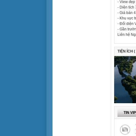
> 30 tỷ
- View đẹp 
Tiện để ở
- Diện tíc
Tiện làm văn phòng
- Giá bán 4
- Khu vực t
Tiện cho sản xuất
- Đối diện 
- Gần trườn
Cho sinh viên thuê
Liên hệ Ng
TIỆN ÍCH (
TIN VI