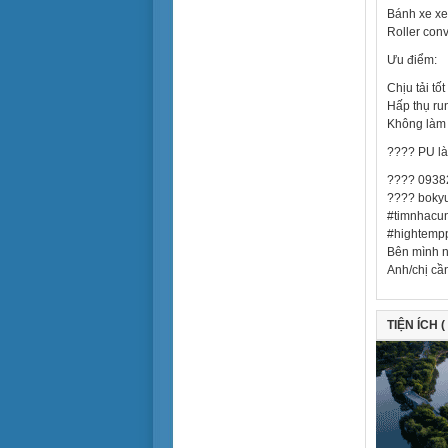
> 30 tỷ
Tiện để ở
Bánh xe x
Roller con
Tiện làm văn phòng
Ưu điểm:
Tiện cho sản xuất
Chịu tải tốt
Cho sinh viên thuê
Hấp thụ ru
Không làm
???? PU là 
???? 0938
???? boky
#timnhacun
#hightempp
Bên mình n
Anh/chị cầ
TIỆN ÍCH (