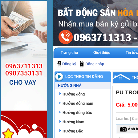
Trang chủ
Giới thiệu
Tin tức
Đăng ký
Đăng nhập
LỌC THEO TIN ĐĂNG
TH
HƯỚNG NHÀ
PU TRO
Hướng đông
Hướng đông nam
Giá:
5,00
Hướng đông bắc
Loại tin: | Đ
Hướng Nam
Ảnh b
Hướng Bắc