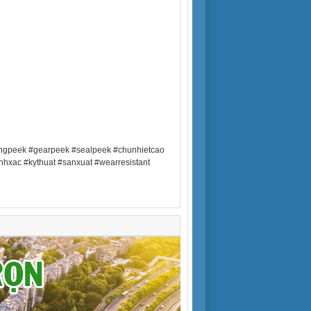
ingpeek #gearpeek #sealpeek #chunhietcao
nhxac #kythuat #sanxuat #wearresistant