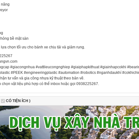
e nâng
veyor
ng
 hỏng bề mặt sàn
lựa chọn tối ưu cho bánh xe chịu tải và giảm rung.
225267
ungvn.com
gcap #giacongnhua #vattlieucongnghiep #giaiphapkithuat #giainhapcokhi #bear
lastic #PEEK #engineeringplastic #automation #robotics #nganhdaukhí #cokhichi
hận tư vấn và gia công nhựa kỹ thuật theo bản vẽ.
n chọn vật liệu phù hợp có thể inbox hoặc gọi 0938225267.
CÓ TIỆN ÍCH )