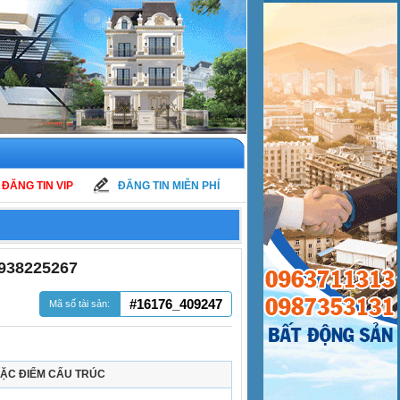
ĐĂNG TIN VIP
ĐĂNG TIN MIỄN PHÍ
938225267
#16176_409247
Mã số tài sản:
ẶC ĐIỂM CẤU TRÚC