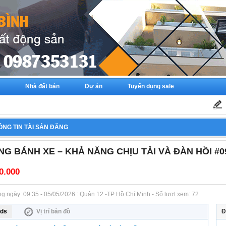
Nhà đất bán
Dự án
Tuyển dụng sale
ÔNG TIN TÀI SẢN ĐĂNG
NG BÁNH XE – KHẢ NĂNG CHỊU TẢI VÀ ĐÀN HỒI #0
0.000
ăng ngày: 09:35 - 05/05/2026 : Quận 12 -TP Hồ Chí Minh - Số lượt xem: 72
ds
Vị trí bản đồ
Đ