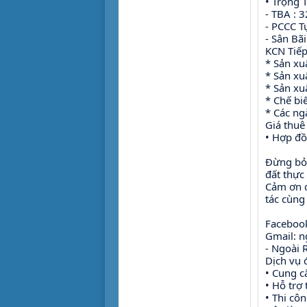
• Trọng 
> 30 tỷ
Tiện để ở
- TBA : 
- PCCC T
Tiện làm văn phòng
- Sân Bãi
Tiện cho sản xuất
KCN Tiếp
* Sản xu
Cho sinh viên thuê
* Sản xuấ
* Sản xu
* Chế bi
* Các ng
Giá thuê
• Hợp đồ
Đừng bỏ 
đất thực
Cảm ơn q
tác cùng
Facebook
Gmail: 
- Ngoài
Dịch vụ 
• Cung c
• Hỗ trợ
• Thi cô