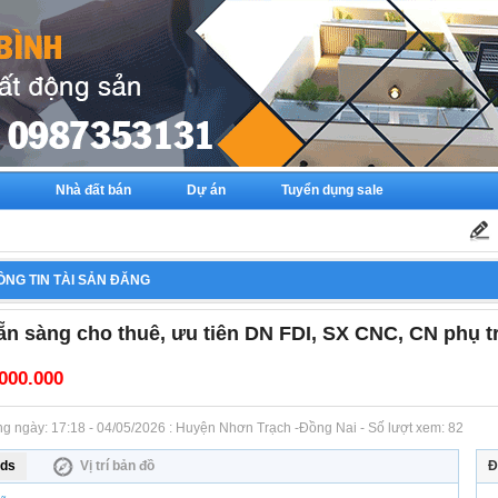
Nhà đất bán
Dự án
Tuyển dụng sale
ÔNG TIN TÀI SẢN ĐĂNG
ẵn sàng cho thuê, ưu tiên DN FDI, SX CNC, CN phụ t
000.000
Đăng ngày: 17:18 - 04/05/2026 : Huyện Nhơn Trạch -Đồng Nai - Số lượt xem: 82
ds
Vị trí bản đồ
Đ