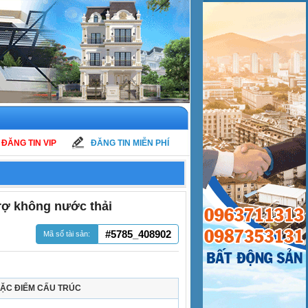
ĐĂNG TIN VIP
ĐĂNG TIN MIỄN PHÍ
rợ không nước thải
#5785_408902
Mã số tài sản:
ẶC ĐIỂM CẤU TRÚC