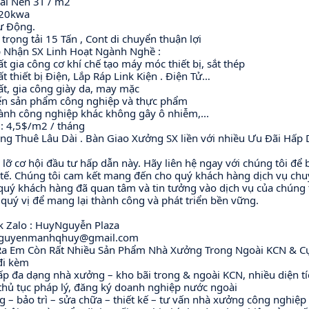
Tải Nền 3T / m2
320kwa
ự Động. 
 trọng tải 15 Tấn , Cont di chuyển thuận lợi
 Nhận SX Linh Hoạt Ngành Nghề : 
ất gia công cơ khí chế tạo máy móc thiết bị, sắt thép
t thiết bị Điện, Lắp Ráp Link Kiện . Điện Tử…
ất, gia công giày da, may mặc
ến sản phẩm công nghiệp và thực phẩm
ành công nghiệp khác không gây ô nhiễm,...
 : 4,5$/m2 / tháng 
ng Thuê Lâu Dài . Bàn Giao Xưởng SX liền với nhiều Ưu Đãi Hấp 
lỡ cơ hội đầu tư hấp dẫn này. Hãy liên hệ ngay với chúng tôi để bi
 tế. Chúng tôi cam kết mang đến cho quý khách hàng dịch vụ chu
uý khách hàng đã quan tâm và tin tưởng vào dịch vụ của chúng t
 quý vị để mang lại thành công và phát triển bền vững.
 Zalo : HuyNguyễn Plaza 
nguyenmanhqhuy@gmail.com
 Ra Em Còn Rất Nhiều Sản Phẩm Nhà Xưởng Trong Ngoài KCN & C
đi kèm
ấp đa dạng nhà xưởng – kho bãi trong & ngoài KCN, nhiều diện 
 thủ tục pháp lý, đăng ký doanh nghiệp nước ngoài
ng – bảo trì – sửa chữa – thiết kế – tư vấn nhà xưởng công nghiệp 