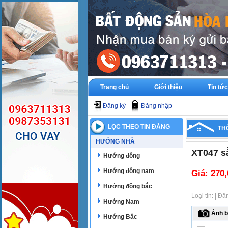
Trang chủ
Giới thiệu
Tin tức
Đăng ký
Đăng nhập
LỌC THEO TIN ĐĂNG
TH
HƯỚNG NHÀ
XT047 s
Hướng đông
Hướng đông nam
Giá:
270,
Hướng đông bắc
Loại tin: | 
Hướng Nam
Ảnh b
Hướng Bắc