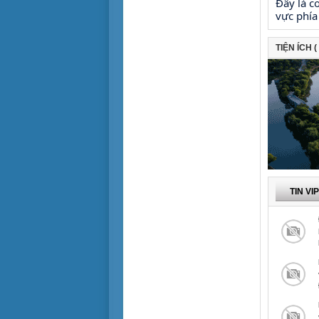
Đây là c
vực phí
TIỆN ÍCH (
TIN VI