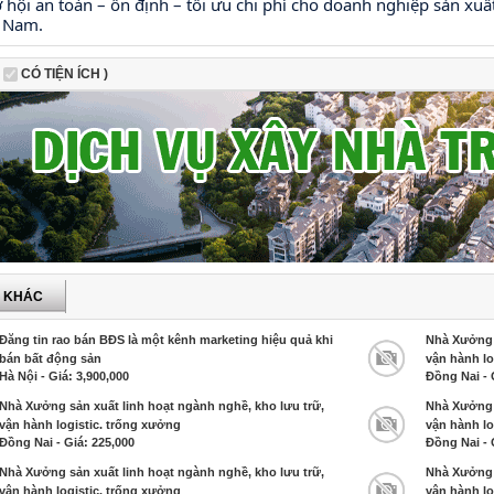
ơ hội an toàn – ổn định – tối ưu chi phí cho doanh nghiệp sản xuấ
a Nam.
CÓ TIỆN ÍCH )
P KHÁC
Đăng tin rao bán BĐS là một kênh marketing hiệu quả khi
Nhà Xưởng s
bán bất động sản
vận hành lo
Hà Nội - Giá: 3,900,000
Đồng Nai - 
Nhà Xưởng sản xuất linh hoạt ngành nghề, kho lưu trữ,
Nhà Xưởng s
vận hành logistic. trống xưởng
vận hành lo
Đồng Nai - Giá: 225,000
Đồng Nai - 
Nhà Xưởng sản xuất linh hoạt ngành nghề, kho lưu trữ,
Nhà Xưởng s
vận hành logistic. trống xưởng
vận hành lo